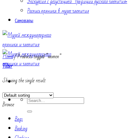
Экскурсия с дегустацией “традиции русского чаепития»
Роспись пряника в музее чаепития
Самовары
Home
/
Products tagged “women”
Filter
Showing the single result
Search
Browse
for:
Bags
Booking