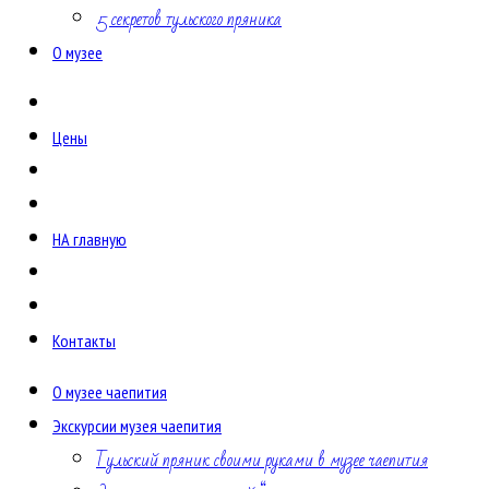
5 секретов тульского пряника
О музее
Цены
НА главную
Контакты
О музее чаепития
Экскурсии музея чаепития
Тульский пряник своими руками в музее чаепития