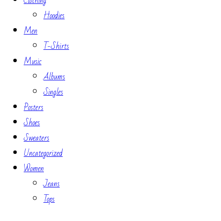
Clothing
Hoodies
Men
T-Shirts
Music
Albums
Singles
Posters
Shoes
Sweaters
Uncategorized
Women
Jeans
Tops