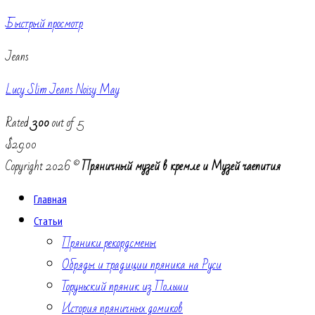
Быстрый просмотр
Jeans
Lucy Slim Jeans Noisy May
Rated
3.00
out of 5
$
29.00
Copyright 2026 ©
Пряничный музей в кремле и Музей чаепития
Главная
Статьи
Пряники рекордсмены
Обряды и традиции пряника на Руси
Торуньский пряник из Польши
История пряничных домиков