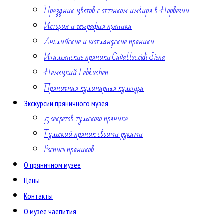
Праздник цветов с оттенком имбиря в Норвегии
История и география пряника
Английские и шотландские пряники
Итальянские пряники Caval.luc.cidi Siena
Немецкий Lebkuchen
Пряничная кулинарная культура
Экскурсии пряничного музея
5 секретов тульского пряника
Тульский пряник своими руками
Роспись пряников
О пряничном музее
Цены
Контакты
О музее чаепития