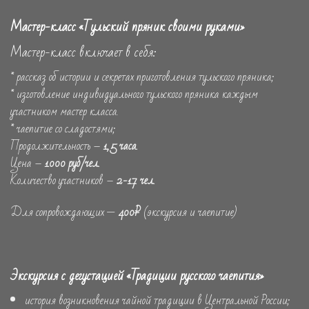
Мастер-класс «Тульский пряник своими руками»
Мастер-класс включает в себя:
* рассказ об истории и секретах приготовления тульского пряника;
* изготовление индивидуального тульского пряника каждым
участником мастер класса.
* чаепитие со сладостями;
Продолжительность –
1,5 часа.
Цена –
1000 руб/чел.
Количество участников –
2-17 чел.
Для сопровождающих —
400₽
(экскурсия и чаепитие)
Экскурсия с дегустацией «Традиции русского чаепития»
история возникновения чайной традиции в Центральной России;