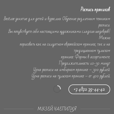
Роспись пряников
Весёлое занятие для детей и взрослых. Обучение различным техникам
росписи.
Вы почувствуете себя настоящими художниками сладких шедевров!
Можно
порисовать как на силуэтном европейском прянике, так и на
традиционном тульском
прянике. Формы в ассортименте.
Продолжительность: 10-30 минут
Цена росписи на имбирном прянике – 300 рублей.
Цена росписи на тульском прянике – от 400 рублей
.
+7 4872 79-44-42
МУЗЕЙ ЧАЕПИТИЯ