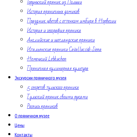
Торуньский пряник из Польши
История пряничных домиков
Праздник цветов с оттенком имбиря в Норвегии
История и география пряника
Английские и шотландские пряники
Итальянские пряники Caval.luc.cidi Siena
Немецкий Lebkuchen
Пряничная кулинарная культура
Экскурсии пряничного музея
5 секретов тульского пряника
Тульский пряник своими руками
Роспись пряников
О пряничном музее
Цены
Контакты