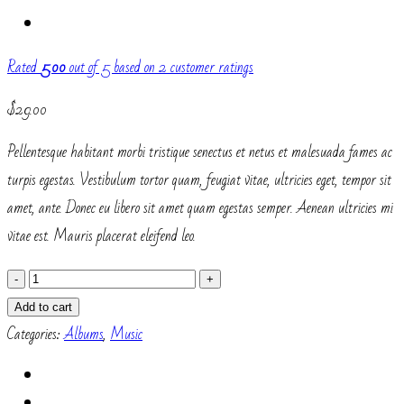
Rated
5.00
out of 5 based on
2
customer ratings
$
29.00
Pellentesque habitant morbi tristique senectus et netus et malesuada fames ac
turpis egestas. Vestibulum tortor quam, feugiat vitae, ultricies eget, tempor sit
amet, ante. Donec eu libero sit amet quam egestas semper. Aenean ultricies mi
vitae est. Mauris placerat eleifend leo.
Woo
Album
Add to cart
#4
Categories:
Albums
,
Music
quantity