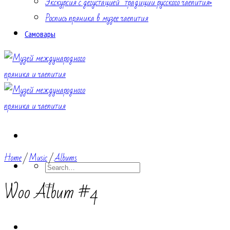
Экскурсия с дегустацией “традиции русского чаепития»
Роспись пряника в музее чаепития
Самовары
Home
/
Music
/
Albums
Search
for:
Woo Album #4