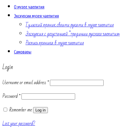
О музее чаепития
Экскурсии музея чаепития
Тульский пряник своими руками в музее чаепития
Экскурсия с дегустацией “традиции русского чаепития»
Роспись пряника в музее чаепития
Самовары
Login
Username or email address
*
Password
*
Remember me
Log in
Lost your password?