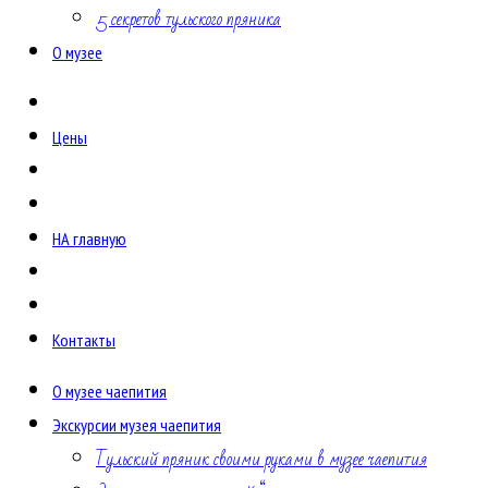
5 секретов тульского пряника
О музее
Цены
НА главную
Контакты
О музее чаепития
Экскурсии музея чаепития
Тульский пряник своими руками в музее чаепития